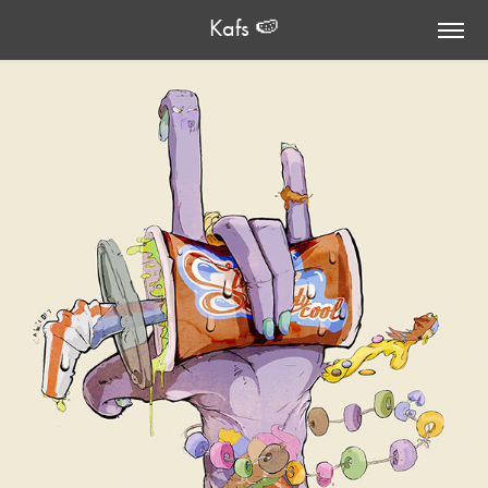
Kafs 🍉